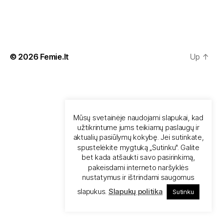
© 2026
Femie.lt
Up
↑
Mūsų svetainėje naudojami slapukai, kad
užtikrintume jums teikiamų paslaugų ir
aktualių pasiūlymų kokybę. Jei sutinkate,
spustelėkite mygtuką „Sutinku". Galite
bet kada atšaukti savo pasirinkimą,
pakeisdami interneto naršyklės
nustatymus ir ištrindami saugomus
slapukus.
Slapukų politika
Sutinku