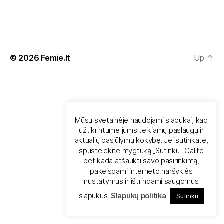
© 2026
Femie.lt
Up
↑
Mūsų svetainėje naudojami slapukai, kad
užtikrintume jums teikiamų paslaugų ir
aktualių pasiūlymų kokybę. Jei sutinkate,
spustelėkite mygtuką „Sutinku". Galite
bet kada atšaukti savo pasirinkimą,
pakeisdami interneto naršyklės
nustatymus ir ištrindami saugomus
slapukus.
Slapukų politika
Sutinku