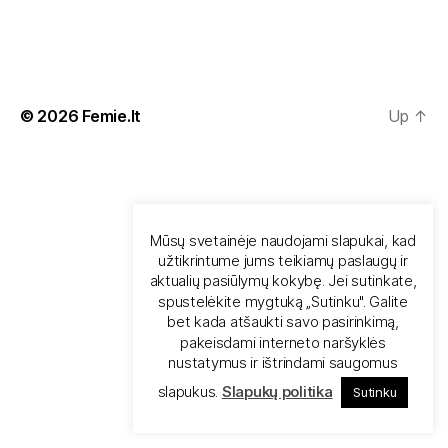
© 2026
Femie.lt
Up
↑
Mūsų svetainėje naudojami slapukai, kad
užtikrintume jums teikiamų paslaugų ir
aktualių pasiūlymų kokybę. Jei sutinkate,
spustelėkite mygtuką „Sutinku". Galite
bet kada atšaukti savo pasirinkimą,
pakeisdami interneto naršyklės
nustatymus ir ištrindami saugomus
slapukus.
Slapukų politika
Sutinku