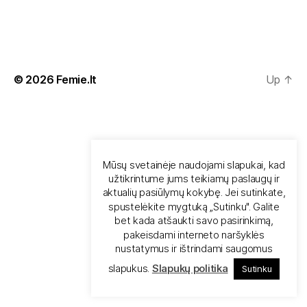
© 2026
Femie.lt
Up
↑
Mūsų svetainėje naudojami slapukai, kad
užtikrintume jums teikiamų paslaugų ir
aktualių pasiūlymų kokybę. Jei sutinkate,
spustelėkite mygtuką „Sutinku". Galite
bet kada atšaukti savo pasirinkimą,
pakeisdami interneto naršyklės
nustatymus ir ištrindami saugomus
slapukus.
Slapukų politika
Sutinku