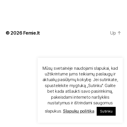
© 2026
Femie.lt
Up
↑
Mūsų svetainėje naudojami slapukai, kad
užtikrintume jums teikiamų paslaugų ir
aktualių pasiūlymų kokybę. Jei sutinkate,
spustelėkite mygtuką „Sutinku". Galite
bet kada atšaukti savo pasirinkimą,
pakeisdami interneto naršyklės
nustatymus ir ištrindami saugomus
slapukus.
Slapukų politika
Sutinku