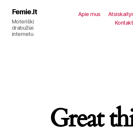
Femie.lt
Apie mus
Atsiskait
Moteriški
Kontakt
drabužiai
internetu
Great th