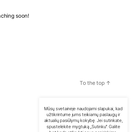
unching soon!
To the top
↑
Mūsų svetainėje naudojami slapukai, kad
užtikrintume jums teikiamų paslaugų ir
aktualių pasiūlymų kokybę. Jei sutinkate,
spustelėkite mygtuką „Sutinku". Galite