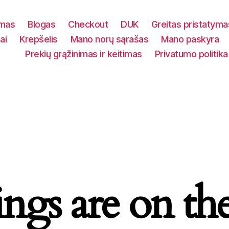
ymas
Blogas
Checkout
DUK
Greitas pristatyma
ai
Krepšelis
Mano norų sąrašas
Mano paskyra
Prekių grąžinimas ir keitimas
Privatumo politika
ings are on th