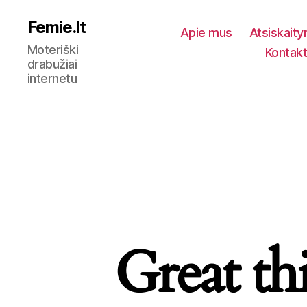
Femie.lt
Apie mus
Atsiskait
Moteriški
Kontakt
drabužiai
internetu
Great th