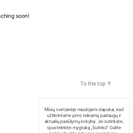
unching soon!
To the top
↑
Mūsų svetainėje naudojami slapukai, kad
užtikrintume jums teikiamų paslaugų ir
aktualių pasiūlymų kokybę. Jei sutinkate,
spustelėkite mygtuką „Sutinku". Galite