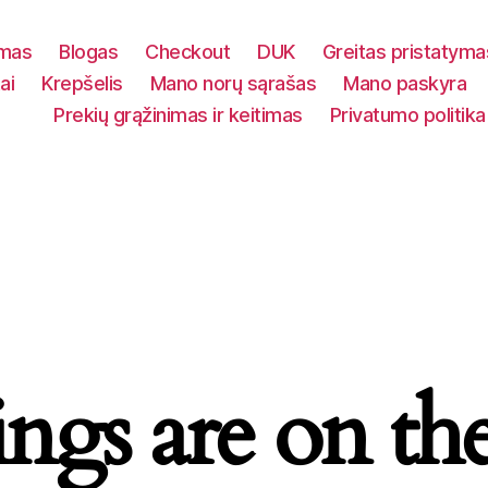
ymas
Blogas
Checkout
DUK
Greitas pristatyma
ai
Krepšelis
Mano norų sąrašas
Mano paskyra
Prekių grąžinimas ir keitimas
Privatumo politika
ings are on th